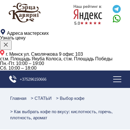
{{schemaOrganization}}
Наш рейтинг в:
5.0
Адреса мастерских
Узнать цену
г. Минск ул. Смолячкова 9 офис 103
ст.м. Площадь Якуба Колоса, ст.м. Площадь Победы
Пн.-Пт.
10:00 – 19:00
Сб.
10:00 – 18:00
+375296150666
Главная
>
СТАТЬИ
>
Выбор кофе
>
Как выбрать кофе по вкусу: кислотность, горечь,
плотность, аромат