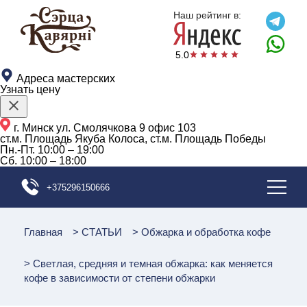
{{schemaOrganization}}
Наш рейтинг в:
5.0
Адреса мастерских
Узнать цену
г. Минск ул. Смолячкова 9 офис 103
ст.м. Площадь Якуба Колоса, ст.м. Площадь Победы
Пн.-Пт.
10:00 – 19:00
Сб.
10:00 – 18:00
+375296150666
Главная
>
СТАТЬИ
>
Обжарка и обработка кофе
>
Светлая, средняя и темная обжарка: как меняется
кофе в зависимости от степени обжарки