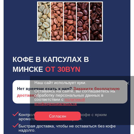
КОФЕ В КАПСУЛАХ В
МИНСКЕ
ОТ 30BYN
Наш сайт использует куки.
Нет времени ехать к нам?
Закажите бесплатную
Оставаясь на сайте, вы соглашаетесь на
доставку!
обработку персональных данных в
соответствии с
политикой
конфиденциальности
Контроль качества и свежести: кофе с ярким
Согласен
ароматом и стабильным вкусом.
Быстрая доставка, чтобы не оставаться без кофе
надолго.